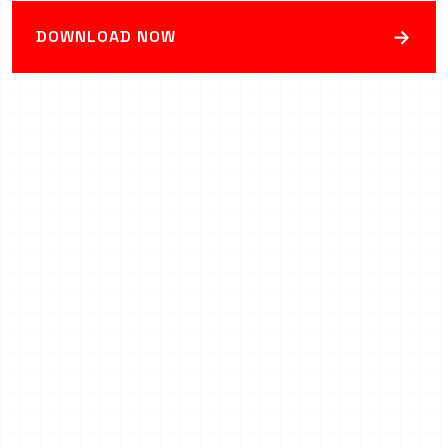
→
DOWNLOAD NOW