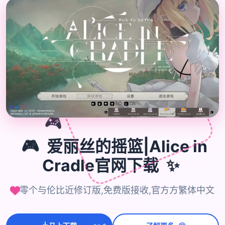
🎮
🎮
爱丽丝的摇篮|Alice in
Cradle官网下载
✨
零个与伦比近修订版,免费版接收,官方方繁体中文