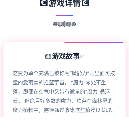
💽
💽
游戏详情
🔵
🟡
🔴
🟣
🟢
📖
游戏故事
✨
这变为单个充满已被称为“魔能力”之里面可按
量的爱丽丝的摇篮宇宙。 “魔力”零处不坐
落，即便在空气中又带有微量的“魔力”悬浮
着。 但绝巨好多数的魔力，贮存在森林里的
魔力植物中，需须通过收集这些植物以获取。
这个世界上侧面，有9类育物体内所有式的生
物质能都倚仗于魔力的代谢，这类型通过摄取