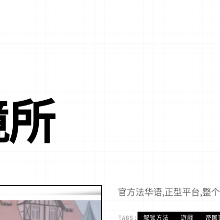
境所
官方法华语,正型平台,整
TAGS:
解锁方法
遊戲
帝国