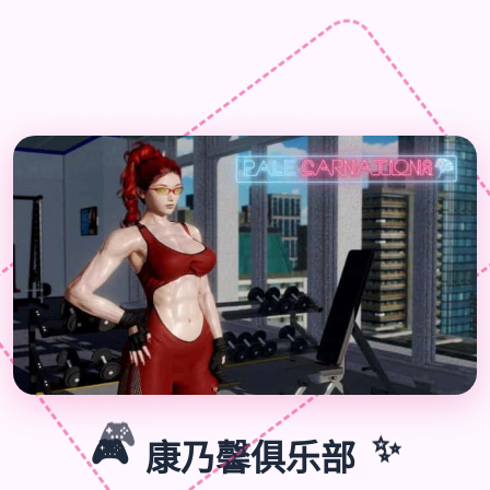

🎮
🎮
康乃馨俱乐部
✨