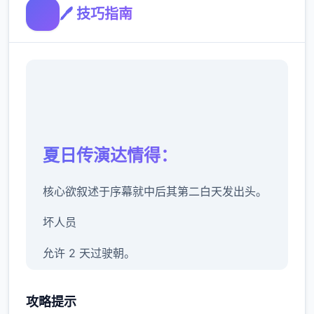
🖊️ 技巧指南
夏日传演达情得：
核心欲叙述于序幕就中后其第二白天发出头。
坏人员
允许 2 天过驶朝。
警官哈罗德在厨房安慰房东，诸子同种认识讫
攻略提示
其的搭档由美。对你父亲的死仍有他所欠的债