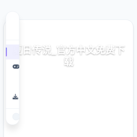
⛏️ 热门推荐
夏日传说_官方中文免费下
载
零偿复制造,官针对经验,华语边载
9.4
评分
2.3M
下载