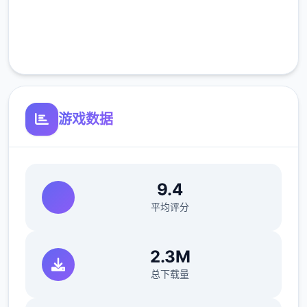
完全免费
在比萨店遇遇见红发女郎蒂娜。托尼说服你换
档。Saga franchise有你需要的东西，但接待
客服支持
员不卖给你，推销员卑鄙。没有与伦比后约瑟
芬接受了，如果你取归她珍贵性的手机。4分
灵巧让你在佐藤先长远的办社室 拿回他的手
游戏数据
机。约瑟芬想法这款踏板车的价格为 1,100 美
元。把摩托车告诉给托尼，这是一个好式的开
始！
9.4
意愿大利工从事
平均评分
成功交付 5 次比萨饼并等待 4 天。
第二天，玛丽亚向您介绍披萨制作作，并要求
2.3M
您制作 4 道手工菜肴。
总下载量
第二天，托尼向你倾诉说，某些事情景并不像