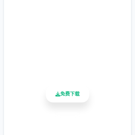
入。在向黛比和珍妮讲述了这件事后，你在床
免费下载
以上接收了休息。
完整版游戏，免费体验
第二天，你至稀少应该在他的餐厅里感谢托
尼。某个送货员的职位刚刚开放：使采用在
2.3M+
Consum-R购买的自行车，按照恰当的顺序别
总下载量
发披萨以供租用。
4.9/5
用户评分
900K+
活跃用户
夏日传说的故事
免费下载
从此那时起，黑肢党的伏击就开始了。因此，
建立议您定期将收入转入银行账户。
安全下载
滑板车
高速安装
达达成交付 3 次比萨饼并等同待 3 天。