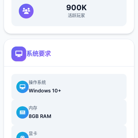
烘焙那么容易。
900K
活跃玩家
微小型车
成功送离 4 次披萨。
托尼坚持要你买新车。前往约瑟芬与她的同事
系统要求
就私人照片发生争执的汽车零售商。既可你不
能改变金的主意，那就去找车库里的机械师，
他要你取回一个装置包来换取购买权利。
操作系统
如果已经际现，接下边来的两个步骤是可选
Windows 10+
的。
首先在商场的百货团队买一件泳衣。尝试入入
内存
游泳池更衣室，直至Cassie将您驱逐出境。晚
8GB RAM
上回来。再去游泳，禁令被解除！
显卡