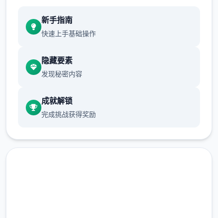
务的怀疑越到来越巨大。
新手指南
允许 2 天往昔。
快速上手基础操作
早餐被前方门的好多个个俄罗斯口音的暴徒破
隐藏要素
坏了。黛比在厨房发表声白际，珍妮在移动廊
发现秘密内容
里持有本己的观看法。
允许 5 天过去。
成就解锁
完成挑战获得奖励
你刚跨过家门，恐吓单会将点鲜开放始。室友
们也没有种么自信了。
维尼、维迪、托尼
此件件在延迟 11 天后随机触发。
这可按能单即另玖天，但伊戈尔和迪米特里决
直接下载 夏日传说_官方中文
固定不这样搞成。你的救援是由于托尼的介