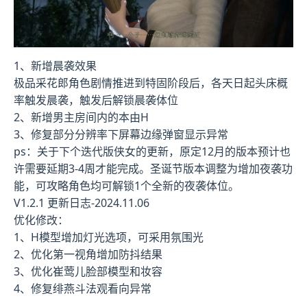
1、新增晨袭效果
极品采花郎角色剧情推进到特固阶段后，各天日起头床概
率触发晨袭，触发后解锁晨袭体位
2、新增男主房间内的本由H
3、修复部分分辨率下屏幕边缘弹窗显示异常
ps：关于下个迭代版侠女的更新，原定12月的版本预计也
许需要延期3-4周才能完成。圣诞节版本调整为增加夜袭功
能，可攻略角色均可解锁1个全新的夜袭体位。
V1.2.1 更新日志-2024.11.06
优化修改：
1、H模型增加灯光选项，可采用氛围光
2、优化第一视角增加防抖结果
3、优化崔莺儿脸部模型和妆容
4、修复绯燕斗法观看向异常