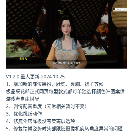
V1.2.0 重大更新-2024.10.25
1、增加新的部位装扮，肚兜、裹胸、裙子等候
极品采花郎正式网页每型款式都可单独选择颜色许图案供
游戏者自由搭配
2、剧情配音重度（无常相关暂时不变）
3、优化跳跃动作
4、修复伞店陈板没有卖离展选项
5、修复猿博姿势时头部跟随摄像机旋转角度异常的问题