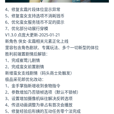
4、修复玄霜片段体位显示异常
5、修复蛮女支持选项不消耗钱币
6、优化蛮女服务钱币不足的提示
7、优化部分动展行穿模
V1.3.0 点庞大更新-2025-01-21
新角色 侠女-玄霜相关元素正化上线
里容包含角色剧状、专属玩法、多个一切新型的体位
胜利前端置剧情后解锁：
1、完成崔莺儿剧情
2、完成蛮女前置剧情
新增蛮女支线剧情（码头商士处触发）
极品采花郎优化改动：
1、金手掌指新增收到食物指令
2、参数增加乃否锁帧选项（默认不锁帧）
3、设置增加摄像机纵往解决反转选项
4、传送动画调整为单占有首次会播放
5、修复经验后彤姨的互动任务零个法完成