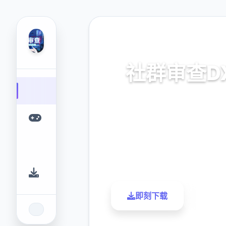
📌 热门推荐
社群审查D
v4.0.13,官中步兵版拷
9.4
2.3M
评分
下载
即刻下载
了解更