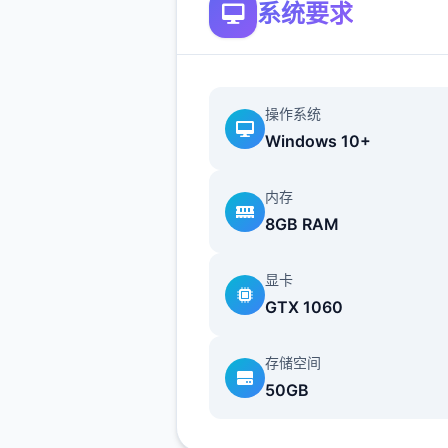
系统要求
操作系统
Windows 10+
(4)修復鼠标操控人物移动若
内存
8GB RAM
会出现人物闪烁的bug。
(5)完善UI，点击商店视窗界
显卡
退出商店。
GTX 1060
(6)修復部分漫展混乱度况件
存储空间
展的bug。
50GB
(7)修復偶像优衣唱歌小游戏
有法控造的bug。