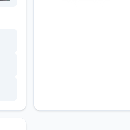
安全下载
高速安装
完全免费
客服支持
戏里层
戏展开
导致白