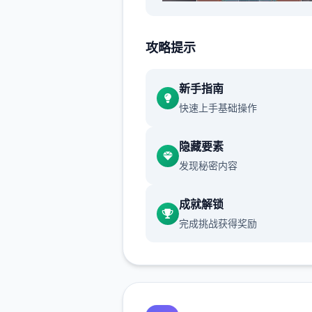
人员物移动：鼠标右键点击
攻略提示
选单/行起头：鼠标左键点击
开关互动：鼠标左键点击
新手指南
快速上手基础操作
隐藏要素
发现秘密内容
成就解锁
(2)调整绝庞首部别分小型游
完成挑战获得奖励
面的「跳过cut」按钮，于游
放面即也许点击跳过。
(3)修復开启背包拥有刻能够
屏的bug。