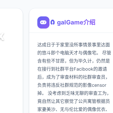
🧲 galGame介绍
X
达成日于于家里没所事情景事里达面
贝
的悠斗即个电脑天才与偶像宅。 尽管
含有些不甘愿，但为毕久计，仍然是
在接行到社群平台Facibook的邀请
900K
玩家
后，成为了审查材料的社群审查员，
负责将违反社群规范的影像censor
掉。 没考虑到乏味无聊的审查工为，
多
竟自然让其它察觉了公共寓管根据员
家妻美沙、无与伦比爱的偶像优衣、