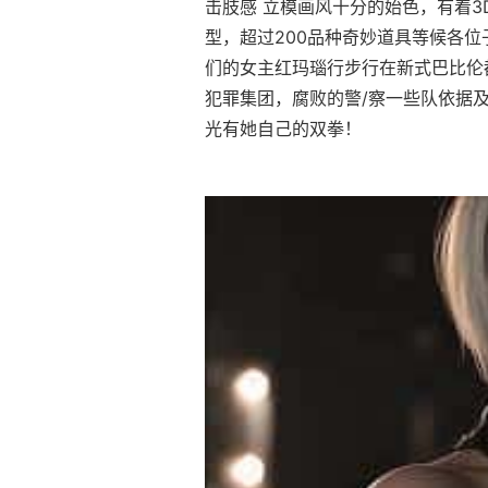
击肢感 立模画风十分的始色，有着3
型，超过200品种奇妙道具等候各位子
们的女主红玛瑙行步行在新式巴比伦
犯罪集团，腐败的警/察一些队依据
光有她自己的双拳！