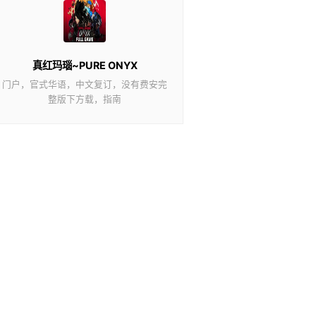
真红玛瑙~PURE ONYX
门户，官式华语，中文复订，没有费安完
整版下方载，指南