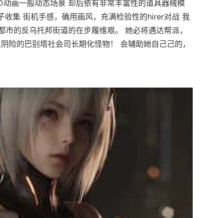
D动画一般动态场景 却后依有非常丰富性的道具器械模
收集 街机手感，确用画风，充满检验性的hirer对战 我
都市的反乌托邦街道的在步履维艰。 她必将遇达帮派，
及阴险的巴别塔社会司长期化怪物！ 会辅助她自己己的，