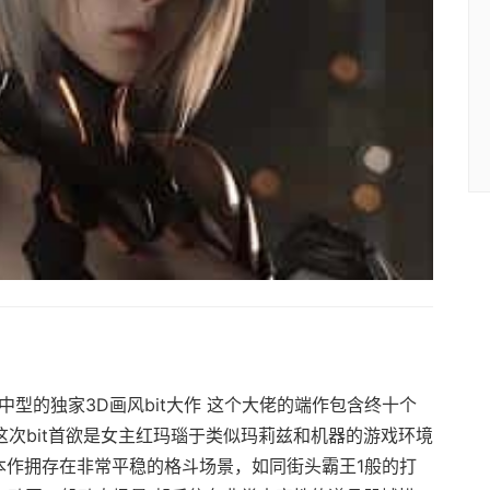
将中型的独家3D画风bit大作 这个大佬的端作包含终十个
 这次bit首欲是女主红玛瑙于类似玛莉兹和机器的游戏环境
本作拥存在非常平稳的格斗场景，如同街头霸王1般的打