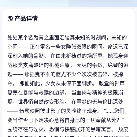
🌎 产品详情
处处某个名为青之里面宏脑其未知的时刻间，未知的
空间—— 正在零名一些女睁张双眼的瞬间，命运已深
深刻入她的骨髓。 在由未祈祷过的场所里，她孤身迎
战那类支离破碎的机械荒原。 无尽的杀戮，绝望的邂
逅—— 那摇曳不准的蓝光不少个次次被击碎、被掠
夺， 即便如此，少女从未停下面脚步。 教堂的钟声
复荡在暴能与救赎的边缘， 当血肉与精神的极限崩
塌，世界悄自然改变形貌。 在噩梦的无与伦比深处
—— 伍颗映照彼此影子的灵魂终于现身。 “……您们，
变当作否已下定决心意将自身己的一切奉献从赴？”
围绕存在与湮灭、恐惧与快感展开的黑暗寓言。 颓废