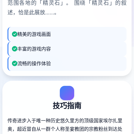
范围各地的「精灵石」。 围绕「精灵石」的叙
述，恰是此展放……。
精美的游戏画面
丰富的游戏内容
流畅的操作体验
技巧指南
传奇进步入于唯一种历史悠久里方的顶级国家埃尔扎里
奥，超近冒自从一群个人称圣宴教团的宗教粉丝到达处