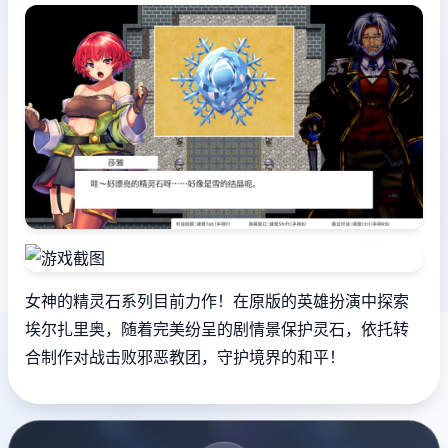
女神的精灵石系列目前力作！在原版的英雄扮演中探索
埃尔扎里奥，随着完美纷呈的剧情景保护灵石，依托转
合制作对战击败邪恶教团，守护境界的和平！