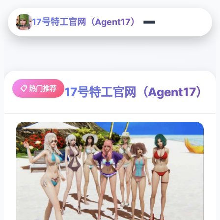
17号特工官网（Agent17）
📋 热门推荐
17号特工官网（Agent17）