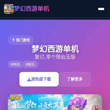
梦幻西游单机
💊 热门游戏
梦幻西游单机
复订,零个限仙玉版
#单机
#娱乐
润色版下载
了解更多