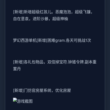
[新增]新增超级红孩儿。恶魔泡泡，超级飞镰，
自在意袁，进阶沙暴，超级神柚
梦幻西游单机
[新增[困难gram.各天可挑战1次
[新增]各礼包物品，双倍掉宝符.钟馗令牌.副本重
置丹
[新增]门仿官房屋系统，优化房屋