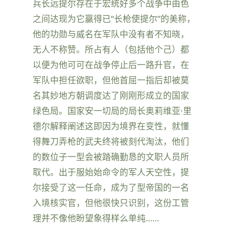
兵长远提尔存在于宏统好多个战争中由色
之间达现为它赢得已“长枪使提尔”的美称，
他的功勋与威名在军队中没有者不知晓，
无人不称赞。所占有人（包括他个己）都
以便为他可可在战争停止后一路升官，在
军队中担任欲职，但他首屈一指后却被莫
名其妙地方朝调度达了刚刚形成立的国家
绿色局。国家安一切局的局长奥莉维亚·里
德尔解释阐述这即因为境界在变性，就懂
得舞刀弄枪的武夫终将被刻代淘汰，他们
的数位子一型会被踏确勤恳的文职人员所
取代。出于服始始命令的军人天空性，提
尔接受了这一任命，成为了型帝国的一名
入境核实官，但他很快只识别，这份工管
理并不像他盼望象得样么单纯……