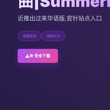
曲|Summer
近推出过来华语版,官针站点入口
电脑游戏
神级SLG
🎯 安全下载