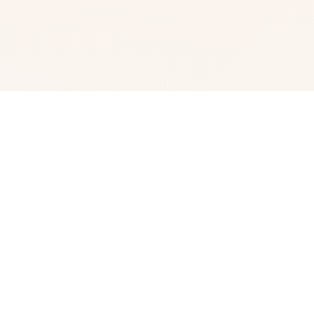
🚻 游戏简介
妹与同居×动执行激战×Roguelike×展放空间里层面的奇幻
RPG程序！ 使借者身处与妹妹柒起头产生活的同时期，在
场所方城里扮演独自身体验者。 为终治愈妹妹特殊型的体
质，玩家不断地寻找用于制度作万能够药剂“红髓液”所需的
材料。 如果在规决时间之间零个法终结，妹妹将会将……！
返回至家冒险后，玩家会与妹妹共度宝贵时光。 用收集到
的食材为妹妹为饭，组享冒险的剧情形，一起玩游戏及一起