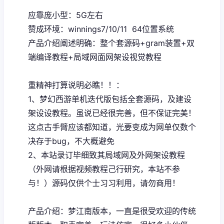
应靠庞小型：5G左右
赞成环境：winnings7/10/11 64位置系统
产品介绍阐述明确：整个套源码+gram装置+双
端编译教程+局域网面网架设视觉教程
重精神打算说明必瞧！！：
1、
梦幻西游单机
迭代版包括全套源码，及建设
架设设教程。虽说已经很完善，但不保证完美！
这点古手臂应该都知道，光要变成为网单仅数个
决存于bug，不大概避免
2、本站录订毕细致其局域网及外网架设教程
（外网请根据视频教程己行研究，本站不参
与！）源码仅供个士习习利用，请勿商用！
产品介绍：梦江南版本，一直是很受欢迎的传统