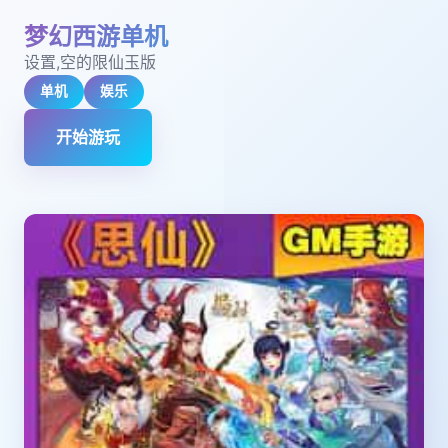
梦幻西游单机
设置,空的限仙玉版
单机
娱乐
开始游玩