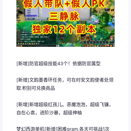
[新增]防官超级技能43个！依据防官属型
[新增]文韵墨香环任务，可在时安文韵使者处领
取.积别可兑换商品
[新增]新增超级红孩儿。恶魔泡泡，超级飞镰，
自在心袁，进阶沙暴，超级神柚
梦幻西游单机
[新增[困难gram.各天可挑战1次