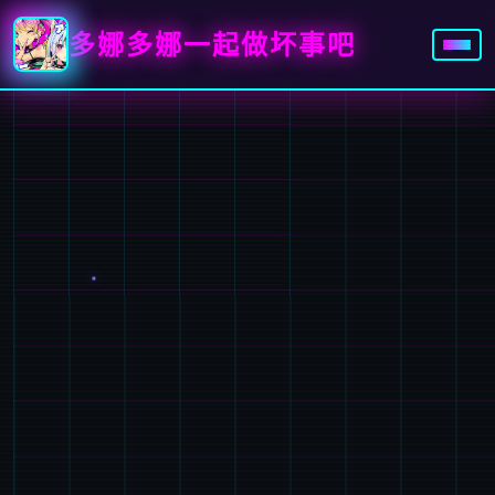
多娜多娜一起做坏事吧