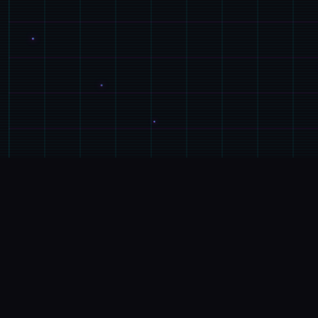
🚪
游戏详情
游戏特色
《无数娜多娜 四个头干坏工作吧》（日语：ドーナド