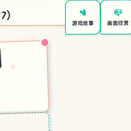
17）
📪
🛂
画面欣赏
游戏故事
7
号
特
工
官
网
7
★
）