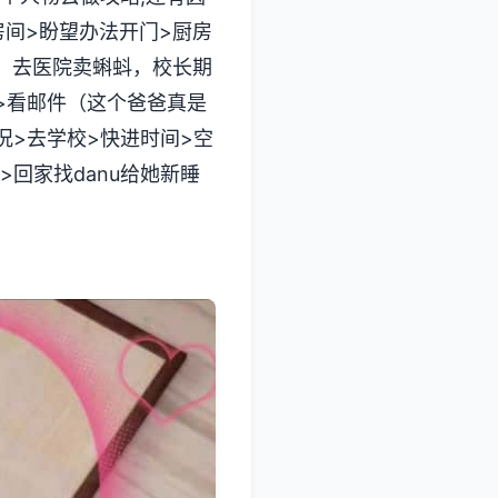
房间>盼望办法开门>厨房
产，去医院卖蝌蚪，校长期
>看邮件（这个爸爸真是
的情况>去学校>快进时间>空
a>回家找danu给她新睡