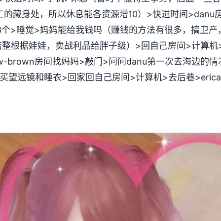
工的藏身处，所以休息能各资源增10）>快进时间>danu
选第3个>睡觉>妈妈能给我钱吗（赚钱的方法有很多，搞卫
整根据娃娃，卖战利品给胖子级）>回自己房间>计算机
llow-brown房间找妈妈>敲门>问问danu第一次去海边
品店买望远镜和睡衣>回家回自己房间>计算机>去后巷>eric