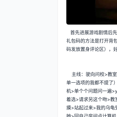
首先进展游戏剧情后先输
礼包码的方法是打开背
码发放置身评论区），
主线：驶向问校>教室
单一选项的我都不提了）>
机>单个个问题问一遍>ye
着选>请求另这个吻>教室上
摸>站起过来>我的乌龟受伤
她>回自己房间点计算机