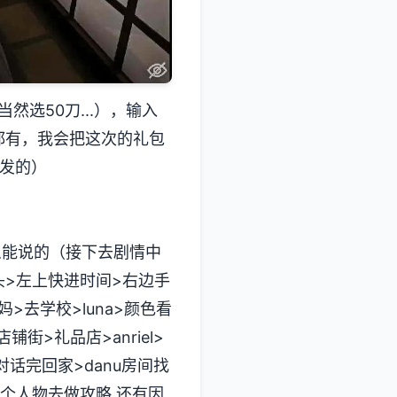
选50刀...），输入
都有，我会把这次的礼包
发的）
么能说的（接下去剧情中
摸头>左上快进时间>右边手
妈>去学校>luna>颜色看
街>礼品店>anriel>
对话完回家>danu房间找
个人物去做攻略,还有因