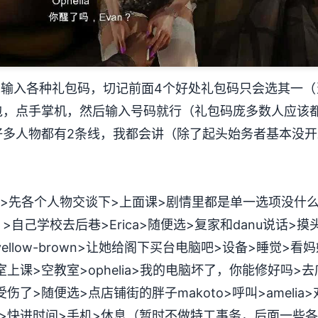
入各种礼包码，切记前面4个好处礼包码只会选其一（当然
包，点手掌机，然后输入号码就行（礼包码庞多数人应该
好多人物都有2条线，我都会讲（除了起头始务者基本没开
>先各个人物交谈下>上面课>剧情里都是单一选项没什
自己学校去后巷>Erica>随便选>复家和danu说话>
llow-brown>让她给阁下买台电脑吧>设备>睡觉>看妈
课>空教室>ophelia>我的电脑坏了，你能修好吗>去店铺
了>随便选>点店铺街的胖子makoto>呼叫>amelia>
>快进时间>手机>休息（暂时不做特工事务，后面一些各