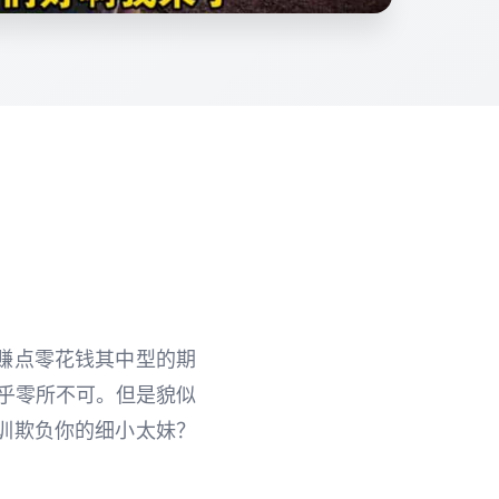
赚点零花钱其中型的期
几乎零所不可。但是貌似
训欺负你的细小太妹？