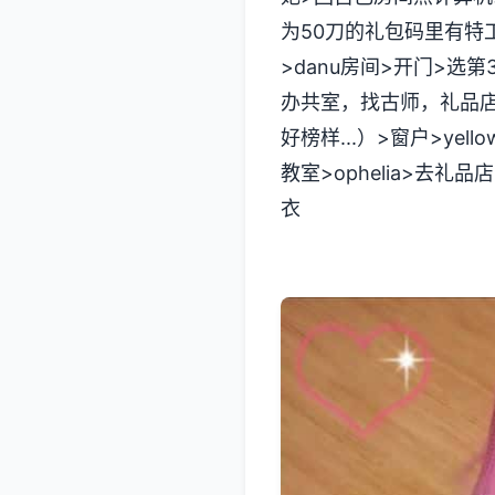
为50刀的礼包码里有特
>danu房间>开门>
办共室，找古师，礼品店
好榜样...）>窗户>ye
教室>ophelia>去礼
衣