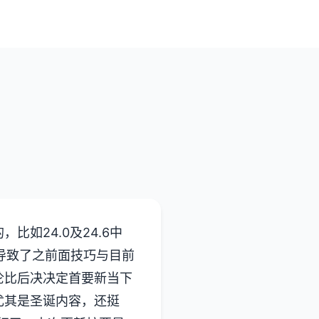
如24.0及24.6中
型导致了之前面技巧与目前
伦比后决决定首要新当下
尤其是圣诞内容，还挺