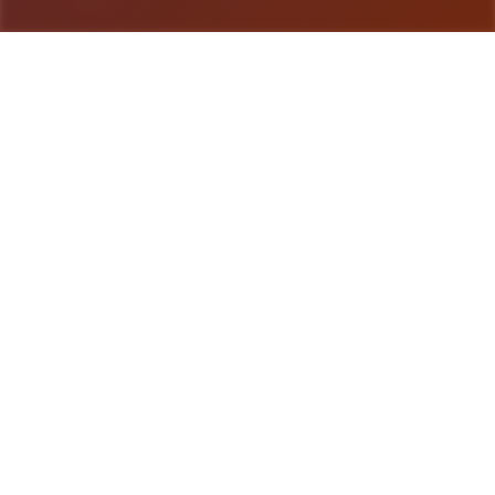
游戏详情
游戏详情
《六个角洲特样式壹部类队》（英语：Delta
forcefulness，香港依据及台湾译为“三角洲部队”）
乃独家第一家称射击软件，由NovaLogic开启发开始
和起版，1998年身处Microsoft Windows平台上侧
面发行。该游戏设计从事一款基于真正三角洲特种部
队其军状模拟类游戏。 是一款战术射击游戏，管理