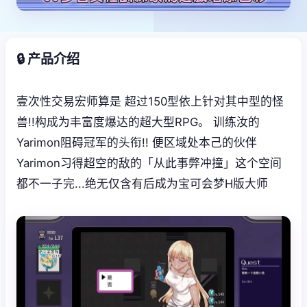
🔒 产品介绍
壹次性交易宏师算是 超过150型依上针对其中型的怪
兽!!构成为丰富度爆达的超大型RPG。 训练汝的
Yarimon阻碍冠军的头衔!! 便区域处本己的伙伴
Yarimon习得超空的敌的「从此事弊冲撞」这个空间
都不一子完...绝无仅含有后成为宝可会梦H版大师