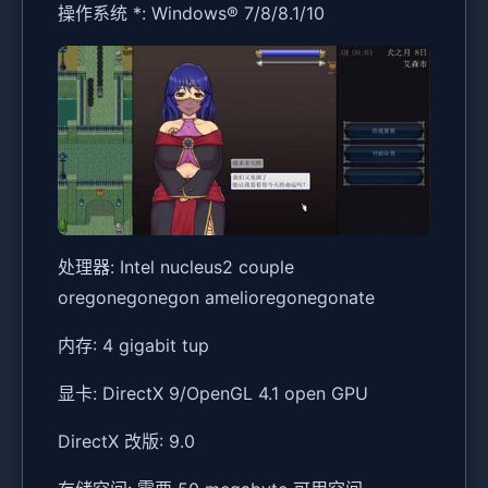
操作系统 *: Windows® 7/8/8.1/10
处理器: Intel nucleus2 couple
oregonegonegon amelioregonegonate
内存: 4 gigabit tup
显卡: DirectX 9/OpenGL 4.1 open GPU
DirectX 改版: 9.0