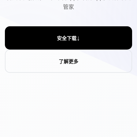
管家
↓
安全下载
了解更多