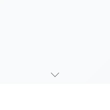
galGame介绍