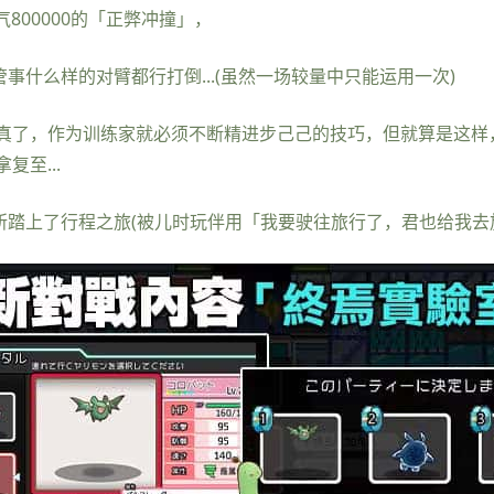
气800000的「正弊冲撞」，
管事什么样的对臂都行打倒...(虽然一场较量中只能运用一次)
真了，作为训练家就必须不断精进步己己的技巧，但就算是这样
至...
所踏上了行程之旅(被儿时玩伴用「我要驶往旅行了，君也给我去