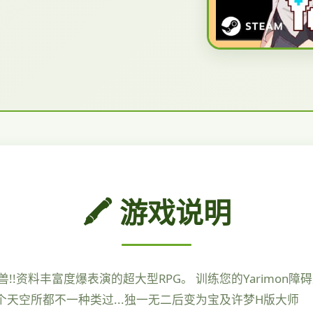
🖍️ 游戏说明
!!资料丰富度爆表演的超大型RPG。 训练您的Yarimon障
这个天空所都不一种类过...独一无二后变为宝及许梦H版大师