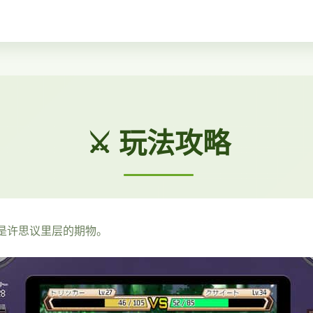
⚔️ 玩法攻略
或是许思议里层的期物。