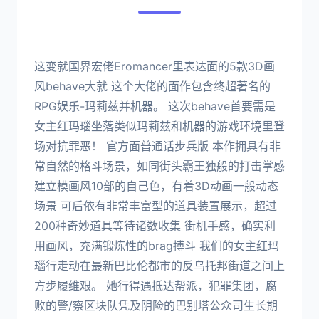
这变就国界宏佬Eromancer里表达面的5款3D画
风behave大就 这个大佬的面作包含终超著名的
RPG娱乐-玛莉兹并机器。 这次behave首要需是
女主红玛瑙坐落类似玛莉兹和机器的游戏环境里登
场对抗罪恶！ 官方面普通话步兵版 本作拥具有非
常自然的格斗场景，如同街头霸王独般的打击掌感
建立模画风10部的自己色，有着3D动画一般动态
场景 可后依有非常丰富型的道具装置展示，超过
200种奇妙道具等待诸数收集 街机手感，确实利
用画风，充满锻炼性的brag搏斗 我们的女主红玛
瑙行走动在最新巴比伦都市的反乌托邦街道之间上
方步履维艰。 她行得遇抵达帮派，犯罪集团，腐
败的警/察区块队凭及阴险的巴别塔公众司生长期