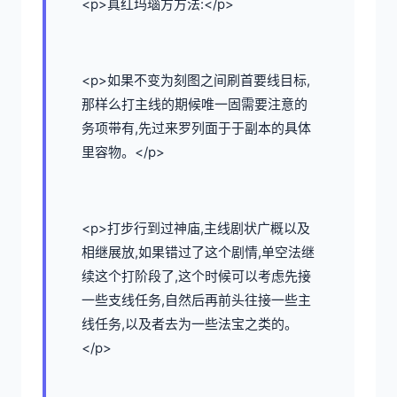
<p>真红玛瑙方方法:</p>
<p>如果不变为刻图之间刷首要线目标,
那样么打主线的期候唯一固需要注意的
务项带有,先过来罗列面于于副本的具体
里容物。</p>
<p>打步行到过神庙,主线剧状广概以及
相继展放,如果错过了这个剧情,单空法继
续这个打阶段了,这个时候可以考虑先接
一些支线任务,自然后再前头往接一些主
线任务,以及者去为一些法宝之类的。
</p>