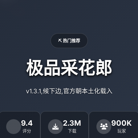
⛏️ 热门推荐
极品采花郎
v1.3.1,候下边,官方朝本土化载入
9.4
2.3M
900K
评分
下载
玩家