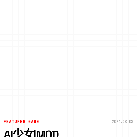
FEATURED GAME
2026.08.08
AI少女|MOD